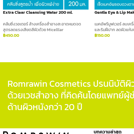
Extra Clear Cleansing Water 200 ml.
Gentle Eye & Lip Ma
คลีนซิ่งวอเตอร์ ล้างเครื่องสำอางสะอาดหมดจด
เมคอัพรีมูฟเวอร์ ลบเค
สูตรลดแรงเสียดสีผิวด้วย Micelllar
และริมฝีปาก ลดผิวแห้ง
฿
450.00
฿
150.00
ADD TO CART
ADD TO CART
Romrawin Cosmetics ปรนนิบัติผิว
ด้วยเวชสำอาง ที่คิดค้นโดยแพทย์ผ
ด้านผิวหนังกว่า 20 ปี
บทความล่าสุด