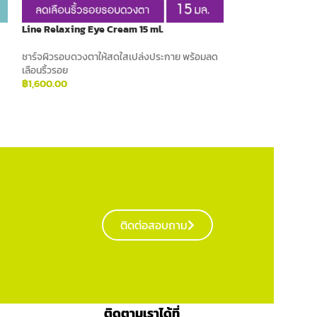
Line Relaxing Eye Cream 15 ml.
Perfectionist Re
ชาร์จผิวรอบดวงตาให้สดใสเปล่งประกาย พร้อมลด
เซรั่มตัวช่วยย้อนเวลา
เลือนริ้วรอย
เซลล์ผิวให้แข็งแรง
฿
1,600.00
฿
3,800.00
ADD TO CART
ADD TO CART
ติดต่อสอบถาม
ติดตามเราได้ที่