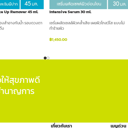
ke Up Remover 45 ml.
Intensive Serum 30 ml.
รื่องสำอางกันน้ำ รอบดวงตา
เซรั่มผลัดเซลล์ผิวคล้ำเสีย เผยผิวโกลว์ใส แบบไม่
ตึง
ทำร้ายผิว
฿
1,450.00
ADD TO CART
ให้สุขภาพดี
ู้ชำนาญการ
เกี่ยวกับเรา
เมนูด่วน