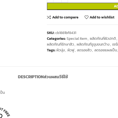
A
Add to compare
Add to wishlist
SKU:
cb1881bf8431
Categories:
Special Item
,
ผลิตภัณฑ์ผิวปกติ
,
ผลิตภัณฑ์รักษาสิว
,
ผลิตภัณฑ์รูขุมขนกว้าง
,
เซรั
Tags:
ผิวนุ่ม
,
ผิวฟู
,
ลดรอยสิว
,
ลดรอยแผลเป็น
DESCRIPTION
ส่วนผสม
วิธีใช้
เป็น