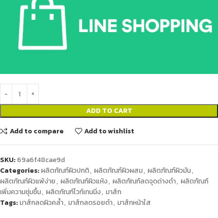
ADD TO CART
Add to compare
Add to wishlist
SKU:
69a6f48cae9d
Categories:
ผลิตภัณฑ์ผิวปกติ
,
ผลิตภัณฑ์ผิวผสม
,
ผลิตภัณฑ์ผิวมัน
,
ผลิตภัณฑ์ผิวแพ้ง่าย
,
ผลิตภัณฑ์ผิวแห้ง
,
ผลิตภัณฑ์ลดจุดด่างดํา
,
ผลิตภัณฑ์
เพิ่มความชุ่มชื้น
,
ผลิตภัณฑ์ไวท์เทนนิ่ง
,
มาส์ก
Tags:
มาส์กลดผิวคล้ำ
,
มาส์กลดรอยดำ
,
มาส์กหน้าใส