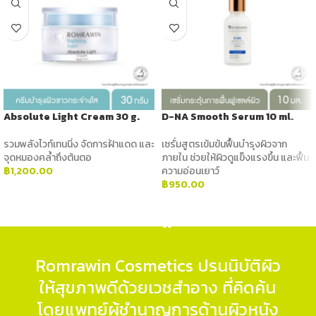
Absolute Light Cream 30 g.
D-NA Smooth Serum 10 ml.
รวมพลังไวท์เทนนิ่ง จัดการฝ้าแดด และ
เซรั่มสูตรเข้มข้นฟื้นบำรุงผิวจาก
จุดหมองคล้ำถึงต้นตอ
ภายใน ช่วยให้ผิวดูแข็งแรงขึ้น และฟื้น
฿
1,200.00
ความอ่อนเยาว์
฿
950.00
ADD TO CART
ADD TO CART
Romrawin Cosmetics ปรนนิบัติผิว
ให้สุขภาพดีด้วยเวชสำอาง ที่คิดค้น
โดยแพทย์ผู้ชำนาญการด้านผิวหนัง