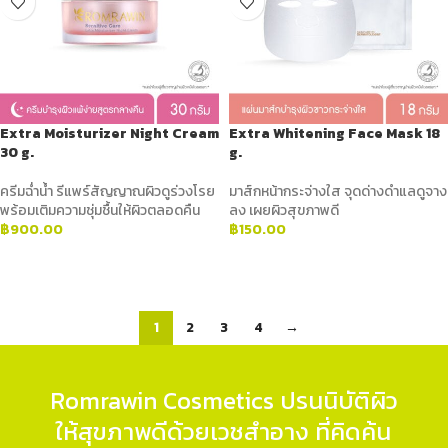
Extra Moisturizer Night Cream
Extra Whitening Face Mask 18
30 g.
g.
ครีมฉ่ำน้ำ รีแพร์สัญญาณผิวดูร่วงโรย
มาส์กหน้ากระจ่างใส จุดด่างดำแลดูจาง
พร้อมเติมความชุ่มชื้นให้ผิวตลอดคืน
ลง เผยผิวสุขภาพดี
฿
900.00
฿
150.00
ADD TO CART
ADD TO CART
1
2
3
4
→
Romrawin Cosmetics ปรนนิบัติผิว
ให้สุขภาพดีด้วยเวชสำอาง ที่คิดค้น