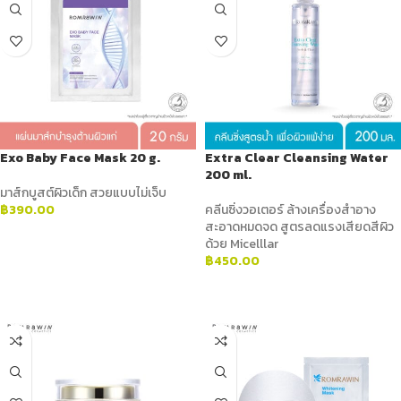
Exo Baby Face Mask 20 g.
Extra Clear Cleansing Water
200 ml.
มาส์กบูสต์ผิวเด็ก สวยแบบไม่เจ็บ
฿
390.00
คลีนซิ่งวอเตอร์ ล้างเครื่องสำอาง
สะอาดหมดจด สูตรลดแรงเสียดสีผิว
ADD TO CART
ด้วย Micelllar
฿
450.00
ADD TO CART