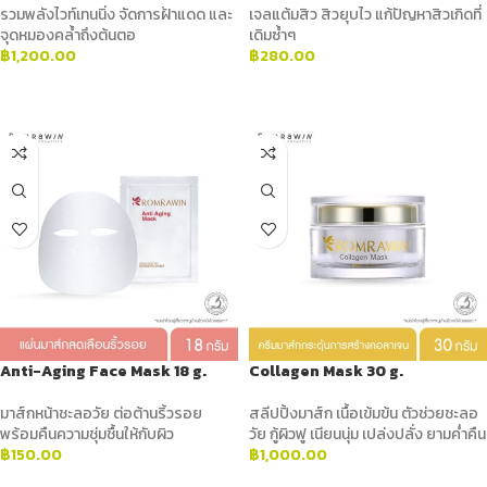
รวมพลังไวท์เทนนิ่ง จัดการฝ้าแดด และ
เจลแต้มสิว สิวยุบไว แก้ปัญหาสิวเกิดที่
จุดหมองคล้ำถึงต้นตอ
เดิมซ้ำๆ
฿
1,200.00
฿
280.00
ADD TO CART
ADD TO CART
Anti-Aging Face Mask 18 g.
Collagen Mask 30 g.
มาส์กหน้าชะลอวัย ต่อต้านริ้วรอย
สลีปปิ้งมาส์ก เนื้อเข้มข้น ตัวช่วยชะลอ
พร้อมคืนความชุ่มชื้นให้กับผิว
วัย กู้ผิวฟู เนียนนุ่ม เปล่งปลั่ง ยามค่ำคืน
฿
150.00
฿
1,000.00