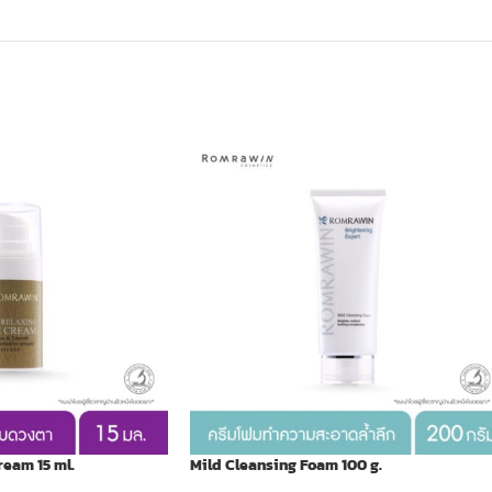
ream 15 ml.
Mild Cleansing Foam 100 g.