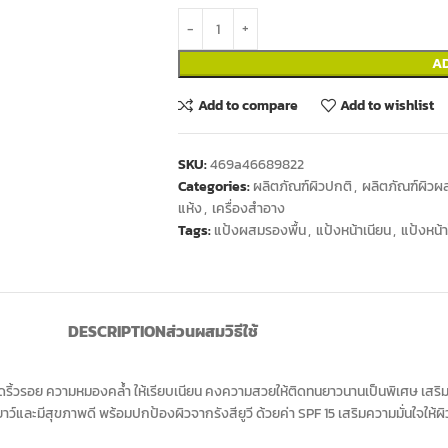
A
Add to compare
Add to wishlist
SKU:
469a46689822
Categories:
ผลิตภัณฑ์ผิวปกติ
,
ผลิตภัณฑ์ผิวผ
แห้ง
,
เครื่องสำอาง
Tags:
แป้งผสมรองพื้น
,
แป้งหน้าเนียน
,
แป้งหน้
DESCRIPTION
ส่วนผสม
วิธีใช้
กปิดริ้วรอย ความหมองคล้ำ ให้เรียบเนียน คงความสวยให้ติดทนยาวนานเป็นพิเศษ เสร
าว์และมีสุขภาพดี พร้อมปกป้องผิวจากรังสียูวี ด้วยค่า SPF 15 เสริมความมั่นใจให้ผ