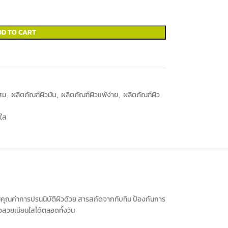
DD TO CART
สม
,
ผลิตภัณฑ์ผิวมัน
,
ผลิตภัณฑ์ผิวแพ้ง่าย
,
ผลิตภัณฑ์ผิว
าใส
ิมคุณค่าการปรนนิบัติผิวด้วย สารสกัดจากทับทิม ป้องกันการ
ิวสวยเนียนใสได้ตลอดทั้งวัน