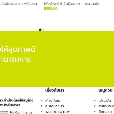
ดใสเปล่งประกาย พร้อมลด
โฟมล้างหน้ารีเซ็ตผิวสะอาด – กระจ่างใส
฿
550.00
ADD TO CART
ให้สุขภาพดี
ู้ชำนาญการ
เกี่ยวกับเรา
เมนูด่วน
ิว จำเป็นต้องใช้สบู่ล้าง
เกี่ยวกับเรา
โปรโมชั่น
าะสิวรึเปล่า??
สินค้าของเรา
สินค้าขายด
WHERE TO BUY
ติดต่อเรา
 2020
No Comments