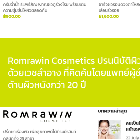
ครีมฉ่ำน้ำ รีแพร์สัญญาณผิวดูร่วงโรย พร้อมเติม
ชาร์จผิวรอบดวงตาให้ส
ความชุ่มชื้นให้ผิวตลอดคืน
เลือนริ้วรอย
฿
900.00
฿
1,600.00
ADD TO CART
ADD TO CART
Romrawin Cosmetics ปรนนิบัติผิว
ด้วยเวชสำอาง ที่คิดค้นโดยแพทย์ผ
ด้านผิวหนังกว่า 20 ปี
บทความล่าสุด
คนเป็นส
หน้าเฉพ
ปรึกษาเรื่องผิว เพื่อสุขภาพดีได้ที่รมย์รวินท์
22 July
คลินิกทั้ง 25 สาขา