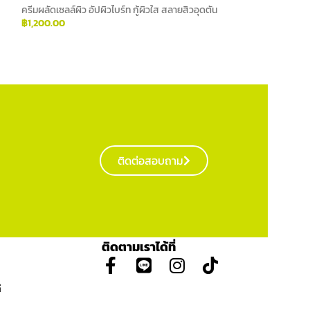
ครีมผลัดเซลล์ผิว อัปผิวไบร์ท กู้ผิวใส สลายสิวอุดตัน
ครีมปลุกผิวให้แลดูมีชี
฿
1,200.00
นานตลอดวัน
฿
900.00
ADD TO CART
ADD TO CART
ติดต่อสอบถาม
ติดตามเราได้ที่
ี