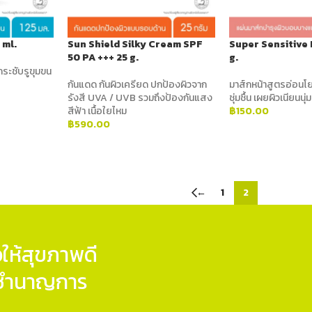
 ml.
Sun Shield Silky Cream SPF
Super Sensitive
50 PA +++ 25 g.
g.
กระชับรูขุมขน
กันแดด กันผิวเครียด ปกป้องผิวจาก
มาส์กหน้าสูตรอ่อนโย
รังสี UVA / UVB รวมถึงป้องกันแสง
ชุ่มชื้น เผยผิวเนียนนุ่ม
สีฟ้า เนื้อใยไหม
฿
150.00
฿
590.00
ADD TO CART
ADD TO CART
←
1
2
ให้สุขภาพดี
ู้ชำนาญการ