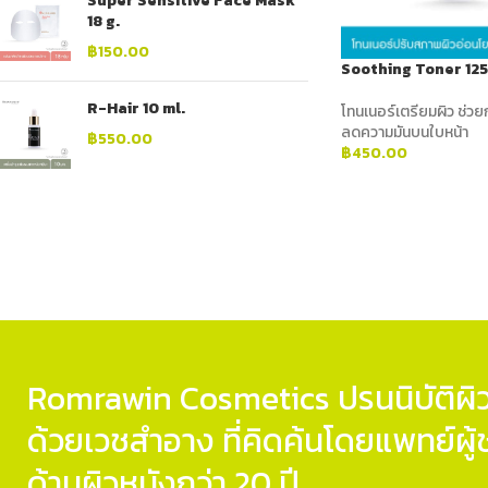
Super Sensitive Face Mask
18 g.
฿
150.00
Soothing Toner 125
R-Hair 10 ml.
โทนเนอร์เตรียมผิว ช่วย
ลดความมันบนใบหน้า
฿
550.00
฿
450.00
ADD TO CART
Romrawin Cosmetics ปรนนิบัติผิว
ด้วยเวชสำอาง ที่คิดค้นโดยแพทย์ผ
ด้านผิวหนังกว่า 20 ปี