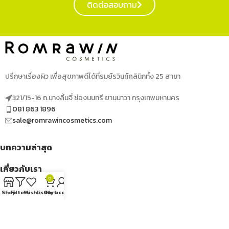
ติดต่อสอบถาม
ปรึกษาเรื่องผิว เพื่อสุขภาพดีได้ที่รมย์รวินท์คลินิกทั้ง 25 สาขา
321/15-16 ถ.นางลิ้นจี่ ช่องนนทรี ยานนาวา กรุงเทพมหานคร
081 863 1896
sale@romrawincosmetics.com
บทความล่าสุด
เกี่ยวกับเรา
0
เมนูด่วน
Shop
Filters
Wishlist
Cart
My account
ติดตามเราได้ที่