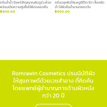
ครีมฉ่ำน้ำ รีแพร์สัญญาณผิวดูร่วงโรย
ครีมปลุกผิวให้แลดูมีชีวิต ชีวา ล็อคผิว
พร้อมเติมความชุ่มชื้นให้ผิวตลอดคืน
ฉ่ำ ให้ผิวอิ่มน้ำนานตลอดวัน
฿
900.00
฿
900.00
ADD TO CART
ADD TO CART
Romrawin Cosmetics ปรนนิบัติผิว
ให้สุขภาพดีด้วยเวชสำอาง ที่คิดค้น
โดยแพทย์ผู้ชำนาญการด้านผิวหนัง
กว่า 20 ปี