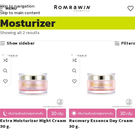
Skip to navigation
MENU
Skip to main content
Mosturizer
Showing all 2 results
Show sidebar
Filters
Extra Moisturizer Night Cream
Recovery Essence Day Cream
30 g.
30 g.