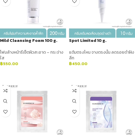
Mild Cleansing Foam 100 g.
Spot Limited 10 g.
โฟมล้างหน้ารีเซ็ตผิวสะอาด – กระจ่าง
แต้มตรงไหน จางตรงนั้น ลดรอยดำฝัง
ใส
ลึก
฿
550.00
฿
450.00
ADD TO CART
ADD TO CART