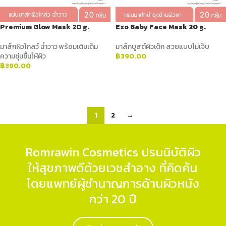
Premium Glow Mask 20 g.
Exo Baby Face Mask 20 g.
มาส์กผิวโกลว์ ฉ่ำวาว พร้อมเติมเต็ม
มาส์กบูสต์ผิวเด็ก สวยแบบไม่เจ็บ
ความชุ่มชื้นให้ผิว
฿
390.00
฿
390.00
ADD TO CART
ADD TO CART
1
2
→
Romrawin Cosmetics ปรนนิบัติผิว
ให้สุขภาพดีด้วยเวชสำอาง ที่คิดค้น
โดยแพทย์ผู้ชำนาญการด้านผิวหนัง
กว่า 20 ปี