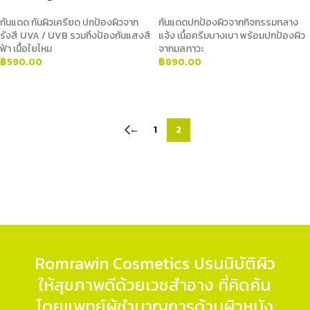
กันแดด กันผิวเครียด ปกป้องผิวจาก
กันแดดปกป้องผิวจากกิจกรรมกลาง
รังสี UVA / UVB รวมถึงป้องกันแสงสี
แจ้ง เนื้อครีมบางเบา พร้อมปกป้องผิว
ฟ้า เนื้อใยไหม
จากมลภาวะ
฿
590.00
฿
890.00
ADD TO CART
ADD TO CART
←
1
2
Romrawin Cosmetics ปรนนิบัติผิว
ให้สุขภาพดีด้วยเวชสำอาง ที่คิดค้น
โดยแพทย์ผู้ชำนาญการด้านผิวหนัง