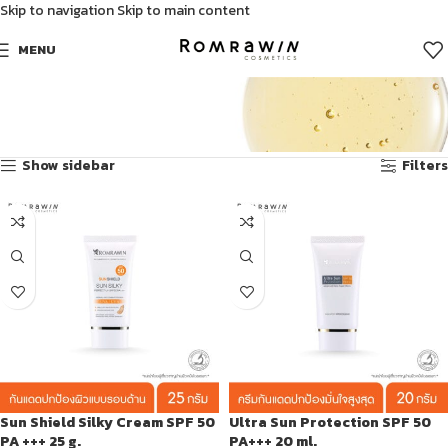
Skip to navigation
Skip to main content
MENU
ผลิตภัณฑ์ลดจุดด่างดํา
Showing 13–14 of 14 results
Show sidebar
Filters
Sun Shield Silky Cream SPF 50
Ultra Sun Protection SPF 50
PA +++ 25 g.
PA+++ 20 ml.