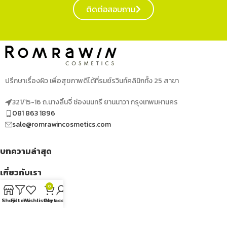
ติดต่อสอบถาม
ปรึกษาเรื่องผิว เพื่อสุขภาพดีได้ที่รมย์รวินท์คลินิกทั้ง 25 สาขา
321/15-16 ถ.นางลิ้นจี่ ช่องนนทรี ยานนาวา กรุงเทพมหานคร
081 863 1896
sale@romrawincosmetics.com
บทความล่าสุด
เกี่ยวกับเรา
0
เมนูด่วน
Shop
Filters
Wishlist
Cart
My account
ติดตามเราได้ที่