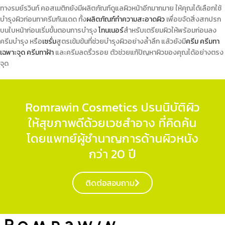
ทางรมย์รวินท์ คอสเมติกยังมีผลิตภัณฑ์ดูแลผิวหน้าอีกมากมาย ให้คุณได้เลือกใช้
บำรุงผิวก่อนทา
ครีมกันแดด
ทั้ง
ผลิตภัณฑ์ทำความสะอาดผิว
เพื่อขจัดสิ่งสกปรก
บนใบหน้าก่อนเริ่มขั้นตอนการบำรุง
โทนเนอร์
สำหรับเตรียมผิวให้พร้อมก่อนลง
ครีมบำรุง หรือ
เซรั่ม
สูตรเข้มข้นที่ช่วยบำรุงผิวอย่างล้ำลึก แล้วยังมี
ครีม
ครีมทา
เฉพาะจุด
ครีมทาฝ้า
และครีมลดริ้วรอย ตัวช่วยแก้ปัญหาผิวของคุณได้อย่างตรง
จุด
Romrawin Cosmetics ปรนนิบัติผิว
ให้สุขภาพดีด้วยเวชสำอาง ที่คิดค้น
โดยแพทย์ผู้ชำนาญการด้านผิวหนัง
กว่า 20 ปี
ติดต่อสอบถาม