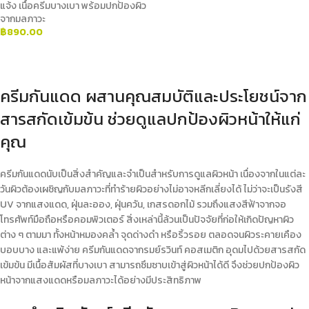
แจ้ง เนื้อครีมบางเบา พร้อมปกป้องผิว
จากมลภาวะ
฿
890.00
ADD TO CART
ครีมกันแดด ผสานคุณสมบัติและประโยชน์จาก
สารสกัดเข้มข้น ช่วยดูแลปกป้องผิวหน้าให้แก่
คุณ
ครีมกันแดด
นับเป็นสิ่งสำคัญและจำเป็นสำหรับการดูแลผิว
หน้า
เนื่องจากในแต่ละ
วันผิวต้องเผชิญกับมลภาวะที่ทำร้ายผิวอย่างไม่อาจหลีกเลี่ยงได้ ไม่ว่าจะเป็นรังสี
UV จากแสงแดด, ฝุ่นละออง, ฝุ่นควัน, เกสรดอกไม้ รวมถึงแสงสีฟ้าจากจอ
โทรศัพท์มือถือหรือคอมพิวเตอร์ สิ่งเหล่านี้ล้วนเป็นปัจจัยที่ก่อให้เกิดปัญหาผิว
ต่าง ๆ ตามมา ทั้งหน้าหมองคล้ำ จุดด่างดำ หรือริ้วรอย ตลอดจนผิวระคายเคือง
บอบบาง และแพ้ง่าย
ครีมกันแดด
จากรมย์รวินท์ คอสเมติก อุดมไปด้วยสารสกัด
เข้มข้น มีเนื้อสัมผัสที่บางเบา สามารถซึมซาบเข้าสู่ผิวหน้าได้ดี จึงช่วยปกป้องผิว
หน้าจากแสงแดดหรือมลภาวะได้อย่างมีประสิทธิภาพ