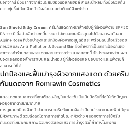
นอกจากนี้ ยังปราศจากส่วนผสมของแอลกอฮอล์ สี และน้ำหอม ทั้งยังช่วยคืน
ความชุ่มชื้นให้แก่ผิวหน้า จึงอ่อนโยนต่อผิวแม้ผิวแพ้ง่าย
Sun Shield Silky Cream
:
ครีมกันแดดทาหน้า
สำหรับผู้ที่มี
ผิวแพ้ง่าย
SPF 50
PA +++ มีเนื้อสัมผัสกำมะหยี่บางเบา ไม่เหนอะหนะผิว อุดมไปด้วยสารสกัดจาก
Alpine Rose ที่ช่วยบำรุงและปกป้องผิวจากอนุมูลอิสระ พร้อมลบเลือนริ้วรอย
ก่อนวัย และ Anti-Pollution & Second Skin ซึ่งทำหน้าที่เป็นเกราะป้องกันผิว
จากการทำร้ายของแสงแดดและมลภาวะต่าง ๆ นอกจากนี้ ยังปราศจากส่วนผสม
ของแอลกอฮอล์ พาราเบน และน้ำหอม ผู้ที่มีผิวอ่อนแอ บอบบาง และแพ้ง่ายก็
สามารถใช้ได้
ปกป้องและฟื้นบำรุงผิวจากแสงแดด ด้วยครีม
กันแดดจาก Romrawin Cosmetics
แสงแดดและมลภาวะที่คุณต้องเผชิญในแต่ละวัน นับเป็นปัจจัยที่ก่อให้เกิดปัญหา
ผิวยุ่งยากตามมามากมาย
การดูแลปกป้องผิวหน้าด้วยการทา
ครีมกันแดด
จึงจำเป็นอย่างมาก และเพื่อให้คุณ
มีผิวสุขภาพดี รวมถึงลดโอกาสการเกิดปัญหาผิวต่าง ๆ นอกจากการใช้
ครีม
กันแดด
ที่เหมาะกับสภาพผิวของตัวเองแล้ว การบำรุงผิวก็สำคัญไม่แพ้กัน