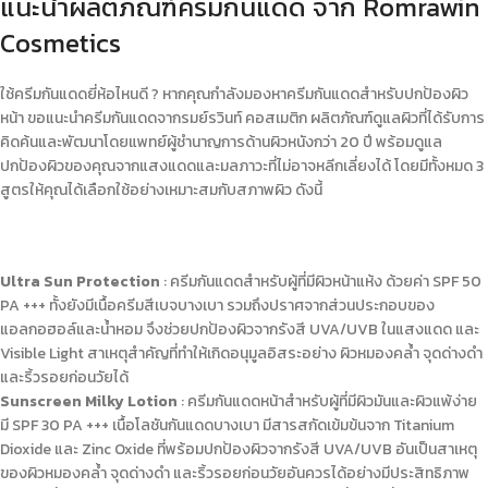
แนะนำผลิตภัณฑ์ครีมกันแดด จาก Romrawin
Cosmetics
ใช้
ครีมกันแดดยี่ห้อไหนดี
? หากคุณกำลังมองหาครีมกันแดดสำหรับปกป้องผิว
หน้า ขอแนะนำ
ครีมกันแดด
จากรมย์รวินท์ คอสเมติก ผลิตภัณฑ์ดูแลผิวที่ได้รับการ
คิดค้นและพัฒนาโดยแพทย์ผู้ชำนาญการด้านผิวหนังกว่า 20 ปี พร้อมดูแล
ปกป้องผิวของคุณจากแสงแดดและมลภาวะที่ไม่อาจหลีกเลี่ยงได้ โดยมีทั้งหมด 3
สูตรให้คุณได้เลือกใช้อย่างเหมาะสมกับสภาพผิว ดังนี้
Ultra Sun Protection
:
ครีมกันแดด
สำหรับผู้ที่มีผิวหน้าแห้ง ด้วยค่า SPF 50
PA +++ ทั้งยังมีเนื้อครีมสีเบจบางเบา รวมถึงปราศจากส่วนประกอบของ
แอลกอฮอล์และน้ำหอม จึงช่วยปกป้องผิวจากรังสี UVA/UVB ในแสงแดด และ
Visible Light สาเหตุสำคัญที่ทำให้เกิดอนุมูลอิสระอย่าง ผิวหมองคล้ำ จุดด่างดำ
และริ้วรอยก่อนวัยได้
Sunscreen Milky Lotion
:
ครีมกันแดด
หน้าสำหรับผู้ที่มีผิวมันและผิวแพ้ง่าย
มี SPF 30 PA +++ เนื้อ
โลชันกันแดด
บางเบา มีสารสกัดเข้มข้นจาก Titanium
Dioxide และ Zinc Oxide ที่พร้อมปกป้องผิวจากรังสี UVA/UVB อันเป็นสาเหตุ
ของผิวหมองคล้ำ จุดด่างดำ และริ้วรอยก่อนวัยอันควรได้อย่างมีประสิทธิภาพ