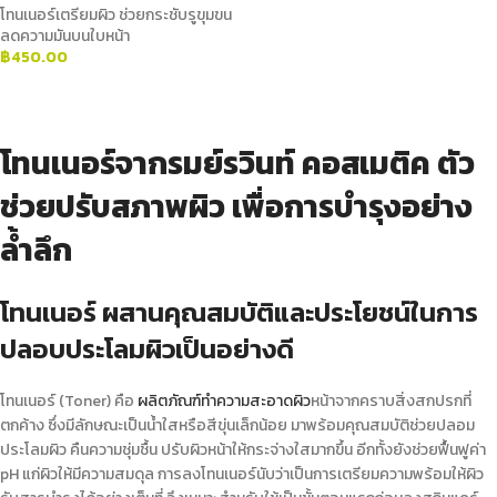
โทนเนอร์เตรียมผิว ช่วยกระชับรูขุมขน
ลดความมันบนใบหน้า
฿
450.00
ADD TO CART
โทนเนอร์จากรมย์รวินท์ คอสเมติค ตัว
ช่วยปรับสภาพผิว เพื่อการบำรุงอย่าง
ล้ำลึก
โทนเนอร์ ผสานคุณสมบัติและประโยชน์ในการ
ปลอบประโลมผิวเป็นอย่างดี
โทนเนอร์
(Toner) คือ
ผลิตภัณฑ์ทำความสะอาดผิว
หน้าจากคราบสิ่งสกปรกที่
ตกค้าง ซึ่งมีลักษณะเป็นน้ำใสหรือสีขุ่นเล็กน้อย มาพร้อมคุณสมบัติช่วยปลอม
ประโลมผิว คืนความชุ่มชื้น ปรับผิวหน้าให้กระจ่างใสมากขึ้น อีกทั้งยังช่วยฟื้นฟูค่า
pH แก่ผิวให้มีความสมดุล การลง
โทนเนอร์
นับว่าเป็นการเตรียมความพร้อมให้ผิว