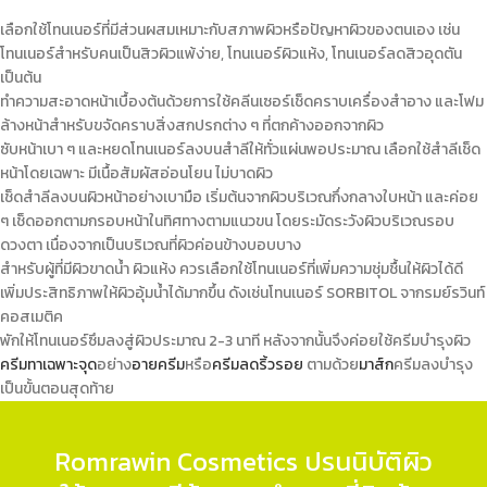
เลือกใช้โทนเนอร์ที่มีส่วนผสมเหมาะกับสภาพผิวหรือปัญหาผิวของตนเอง เช่น
โทนเนอร์สำหรับคนเป็นสิวผิวแพ้ง่าย, โทนเนอร์ผิวแห้ง, โทนเนอร์ลดสิวอุดตัน
เป็นต้น
ทำความสะอาดหน้าเบื้องต้นด้วยการใช้คลีนเซอร์เช็ดคราบเครื่องสำอาง และโฟม
ล้างหน้าสำหรับขจัดคราบสิ่งสกปรกต่าง ๆ ที่ตกค้างออกจากผิว
ซับหน้าเบา ๆ และหยด
โทนเนอร์
ลงบนสำลีให้ทั่วแผ่นพอประมาณ เลือกใช้สำลีเช็ด
หน้าโดยเฉพาะ มีเนื้อสัมผัสอ่อนโยน ไม่บาดผิว
เช็ดสำลีลงบนผิวหน้าอย่างเบามือ เริ่มต้นจากผิวบริเวณกึ่งกลางใบหน้า และค่อย
ๆ เช็ดออกตามกรอบหน้าในทิศทางตามแนวขน โดยระมัดระวังผิวบริเวณรอบ
ดวงตา เนื่องจากเป็นบริเวณที่ผิวค่อนข้างบอบบาง
สำหรับผู้ที่มีผิวขาดน้ำ ผิวแห้ง ควรเลือกใช้
โทนเนอร์
ที่เพิ่มความชุ่มชื้นให้ผิวได้ดี
เพิ่มประสิทธิภาพให้ผิวอุ้มน้ำได้มากขึ้น ดังเช่นโทนเนอร์ SORBITOL จากรมย์รวินท์
คอสเมติค
พักให้
โทนเนอร์
ซึมลงสู่ผิวประมาณ 2-3 นาที หลังจากนั้นจึงค่อยใช้ครีมบำรุงผิว
ครีมทาเฉพาะจุด
อย่าง
อายครีม
หรือ
ครีมลดริ้วรอย
ตามด้วย
มาส์ก
ครีมลงบำรุง
เป็นขั้นตอนสุดท้าย
Romrawin Cosmetics ปรนนิบัติผิว