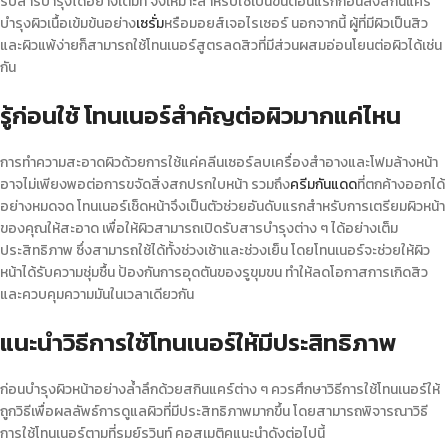
รับสารบำรุงได้อย่างเต็มที่ จึงเหมาะสำหรับใช้เป็นขั้นตอนแรกก่อนลงสกินแคร์
บำรุงผิวเนื้อเข้มข้นอย่าง
เซรั่ม
หรือมอยส์เจอไรเซอร์ นอกจากนี้ ผู้ที่มีผิวเป็นสิว
และผิวแพ้ง่ายก็สามารถใช้
โทนเนอร์สูตรลดสิว
ที่มีส่วนผสมอ่อนโยนต่อผิวได้เช่น
กัน
รู้ก่อนใช้ โทนเนอร์สำคัญต่อผิวมากแค่ไหน
การทำความสะอาดผิวด้วยการใช้แค่คลีนเซอร์ลบเครื่องสำอางและโฟมล้างหน้า
อาจไม่เพียงพอต่อการขจัดสิ่งสกปรกใบหน้า รวมถึง
ครีมกันแดด
ที่ตกค้างออกได้
อย่างหมดจด
โทนเนอร์เช็ดหน้า
จึงเป็นตัวช่วยอันดับแรกสำหรับการเตรียมผิวหน้า
ของคุณให้สะอาด เพื่อให้ผิวสามารถเปิดรับสารบำรุงต่าง ๆ ได้อย่างเต็ม
ประสิทธิภาพ ซึ่งสามารถใช้ได้ทั้งช่วงเช้าและช่วงเย็น โดย
โทนเนอร์
จะช่วยให้ผิว
หน้าได้รับความชุ่มชื้น ป้องกันการอุดตันของรูขุมขน ทำให้ลดโอกาสการเกิดสิว
และควบคุมความมันในเวลาเดียวกัน
แนะนำวิธีการใช้โทนเนอร์ให้มีประสิทธิภาพ
ก่อนบำรุงผิวหน้าอย่างล้ำลึกด้วยสกินแคร์ต่าง ๆ ควรศึกษาวิธีการใช้
โทนเนอร์
ให้
ถูกวิธีเพื่อผลลัพธ์การดูแลผิวที่มีประสิทธิภาพมากขึ้น โดยสามารถพิจารณาวิธี
การใช้
โทนเนอร์ตามที่
รมย์รวินท์ คอสเมติคแนะนำดังต่อไปนี้