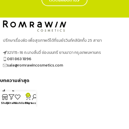
ปรึกษาเรื่องผิว เพื่อสุขภาพดีได้ที่รมย์รวินท์คลินิกทั้ง 25 สาขา
321/15-16 ถ.นางลิ้นจี่ ช่องนนทรี ยานนาวา กรุงเทพมหานคร
081 863 1896
sale@romrawincosmetics.com
บทความล่าสุด
เกี่ยวกับเรา
0
Shop
Filters
Wishlist
Cart
My account
เมนูด่วน
ติดตามเราได้ที่