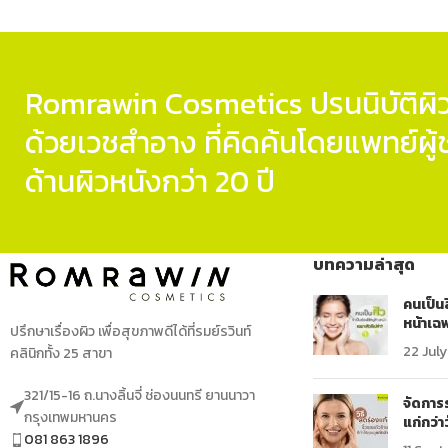
Romrawin Cosmetics ปรนนิบัติผิว
ด้วยเวชสำอาง ที่คิดค้นโดยแพทย์ผ
ด้านผิวหนังกว่า 20 ปี
บทความล่าสุด
คนเป็นส
หน้าเฉพ
ปรึกษาเรื่องผิว เพื่อสุขภาพดีได้ที่รมย์รวินท์
22 Jul
คลินิกทั้ง 25 สาขา
321/15-16 ถ.นางลิ้นจี่ ช่องนนทรี ยานนาวา
จัดการร
กรุงเทพมหานคร
แก่กว่า
081 863 1896