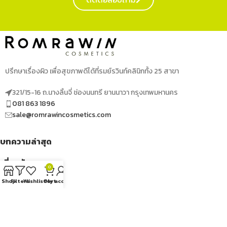
ปรึกษาเรื่องผิว เพื่อสุขภาพดีได้ที่รมย์รวินท์คลินิกทั้ง 25 สาขา
321/15-16 ถ.นางลิ้นจี่ ช่องนนทรี ยานนาวา กรุงเทพมหานคร
081 863 1896
sale@romrawincosmetics.com
บทความล่าสุด
เกี่ยวกับเรา
0
Shop
Filters
Wishlist
Cart
My account
เมนูด่วน
ติดตามเราได้ที่