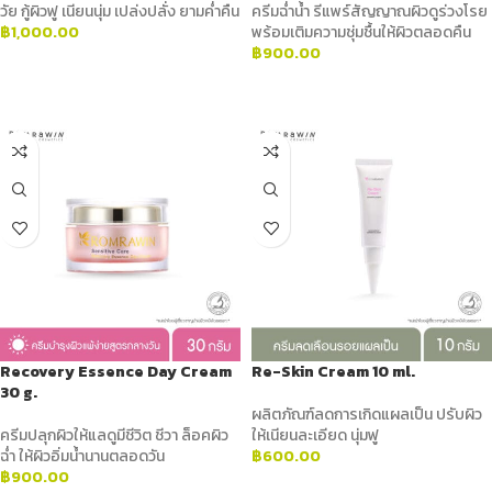
วัย กู้ผิวฟู เนียนนุ่ม เปล่งปลั่ง ยามค่ำคืน
ครีมฉ่ำน้ำ รีแพร์สัญญาณผิวดูร่วงโรย
฿
1,000.00
พร้อมเติมความชุ่มชื้นให้ผิวตลอดคืน
฿
900.00
ADD TO CART
ADD TO CART
Recovery Essence Day Cream
Re-Skin Cream 10 ml.
30 g.
ผลิตภัณฑ์ลดการเกิดแผลเป็น ปรับผิว
ครีมปลุกผิวให้แลดูมีชีวิต ชีวา ล็อคผิว
ให้เนียนละเอียด นุ่มฟู
ฉ่ำ ให้ผิวอิ่มน้ำนานตลอดวัน
฿
600.00
฿
900.00
ADD TO CART