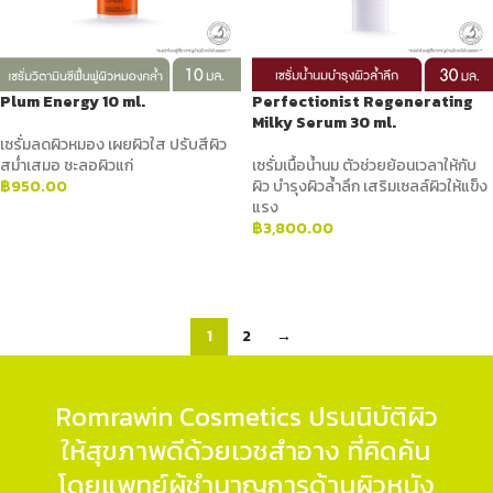
Plum Energy 10 ml.
Perfectionist Regenerating
Milky Serum 30 ml.
เซรั่มลดผิวหมอง เผยผิวใส ปรับสีผิว
สม่ำเสมอ ชะลอผิวแก่
เซรั่มเนื้อน้ำนม ตัวช่วยย้อนเวลาให้กับ
฿
950.00
ผิว บำรุงผิวล้ำลึก เสริมเซลล์ผิวให้แข็ง
แรง
ADD TO CART
฿
3,800.00
ADD TO CART
1
2
→
Romrawin Cosmetics ปรนนิบัติผิว
ให้สุขภาพดีด้วยเวชสำอาง ที่คิดค้น
โดยแพทย์ผู้ชำนาญการด้านผิวหนัง