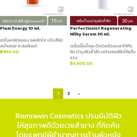
Plum Energy 10 ml.
Perfectionist Regenerating
Milky Serum 30 ml.
เซรั่มลดผิวหมอง เผยผิวใส ปรับสีผิว
สม่ำเสมอ ชะลอผิวแก่
เซรั่มเนื้อน้ำนม ตัวช่วยย้อนเวลาให้กับ
฿
950.00
ผิว บำรุงผิวล้ำลึก เสริมเซลล์ผิวให้แข็ง
แรง
ADD TO CART
฿
3,800.00
ADD TO CART
1
2
→
Romrawin Cosmetics ปรนนิบัติผิว
ให้สุขภาพดีด้วยเวชสำอาง ที่คิดค้น
โดยแพทย์ผู้ชำนาญการด้านผิวหนัง