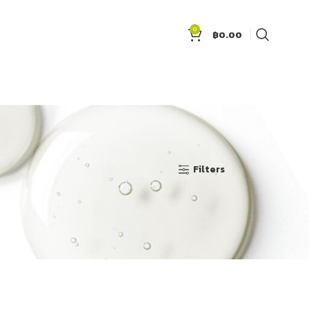
0
฿
0.00
Show
9
12
18
24
Filters