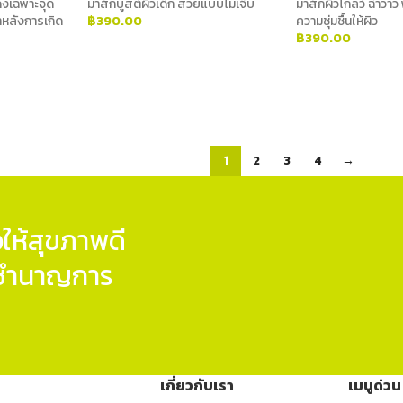
งเฉพาะจุด
มาส์กบูสต์ผิวเด็ก สวยแบบไม่เจ็บ
มาส์กผิวโกลว์ ฉ่ำวาว
ลังการเกิด
฿
390.00
ความชุ่มชื้นให้ผิว
฿
390.00
ADD TO CART
ADD TO CART
1
2
3
4
→
ให้สุขภาพดี
ู้ชำนาญการ
เกี่ยวกับเรา
เมนูด่วน