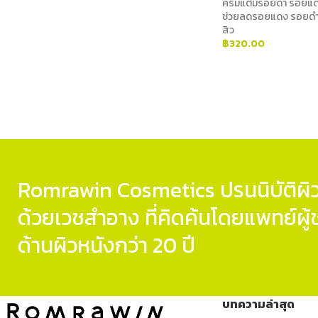
ครีมแต้มรอยดำ รอยแด
ช่วยลดรอยแดง รอยดำห
สิว
฿
320.00
ADD TO CART
Romrawin Cosmetics ปรนนิบัติผิว
ด้วยเวชสำอาง ที่คิดค้นโดยแพทย์ผ
ด้านผิวหนังกว่า 20 ปี
บทความล่าสุด