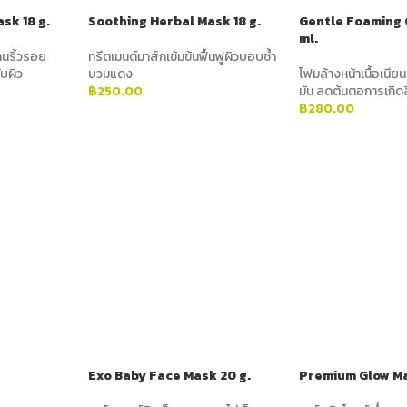
sk 18 g.
Soothing Herbal Mask 18 g.
Gentle Foaming 
ml.
านริ้วรอย
ทรีตเมนต์มาส์กเข้มข้นฟื้นฟูผิวบอบช้ำ
ับผิว
บวมแดง
โฟมล้างหน้าเนื้อเนีย
฿
250.00
มัน ลดต้นตอการเกิด
฿
280.00
ADD TO CART
ADD TO CART
Exo Baby Face Mask 20 g.
Premium Glow Ma