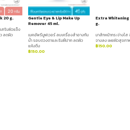
k 20 g.
Gentle Eye & Lip Make Up
Extra Whitening
Remover 45 ml.
g.
เสริมผิวแข็ง
ว ลดผิว
เมคอัพรีมูฟเวอร์ ลบเครื่องสำอางกัน
มาส์กหน้ากระจ่างใส 
น้ำ รอบดวงตาและริมฝีปาก ลดผิว
จางลง เผยผิวสุขภา
แห้งตึง
฿
150.00
฿
150.00
ADD TO CART
ADD TO CART