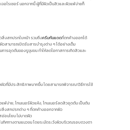
จอไรเซอร์ นอกจากนี้ ผู้ที่มีผิวเป็นสิวและผิวแพ้ง่ายก็
ดสิ่งสกปรกใบหน้า รวมถึง
ครีมกันแดด
ที่ตกค้างออกได้
ผิวสามารถเปิดรับสารบำรุงต่าง ๆ ได้อย่างเต็ม
้องกันการอุดตันของรูขุมขน ทำให้ลดโอกาสการเกิดสิวและ
ูแลผิวที่มีประสิทธิภาพมากขึ้น โดยสามารถพิจารณาวิธีการใช้
แพ้ง่าย, โทนเนอร์ผิวแห้ง, โทนเนอร์ลดสิวอุดตัน
เป็นต้น
สิ่งสกปรกต่าง ๆ ที่ตกค้างออกจากผิว
ัสอ่อนโยน ไม่บาดผิว
น้าในทิศทางตามแนวขน โดยระมัดระวังผิวบริเวณรอบดวงตา