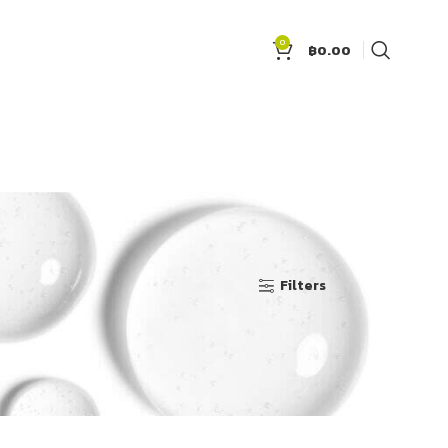
0
฿
0.00
Show
9
12
18
24
Filters