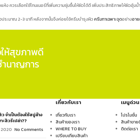
ิวแห้ง ควรเลือกใช้
โทนเนอร์
ที่เพิ่มความชุ่มชื้นให้ผิวได้ดี เพิ่มประสิทธิภาพให้ผิว
ิวประมาณ 2-3 นาที หลังจากนั้นจึงค่อยใช้ครีมบำรุงผิว
ครีมทาเฉพาะจุด
อย่าง
อาย
ให้สุขภาพดี
ู้ชำนาญการ
เกี่ยวกับเรา
เมนูด่วน
ิว จำเป็นต้องใช้สบู่ล้าง
เกี่ยวกับเรา
โปรโมชั่น
าะสิวรึเปล่า??
สินค้าของเรา
สินค้าขายด
WHERE TO BUY
ติดต่อเรา
y 2020
No Comments
เปรียบเทียบสินค้า