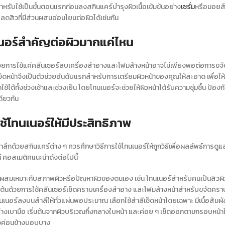
ะสำหรับใช้เป็นขั้นตอนแรกก่อนลงสกินแคร์บำรุงผิวเนื้อเข้มข้นอย่าง
เซรั่ม
หรือมอยส์เ
รลดสิว
ที่มีส่วนผสมอ่อนโยนต่อผิวได้เช่นกัน
นเนอร์สำคัญต่อผิวมากแค่ไหน
ยการใช้แค่คลีนเซอร์ลบเครื่องสำอางและโฟมล้างหน้าอาจไม่เพียงพอต่อการขจั
ช็ดหน้า
จึงเป็นตัวช่วยอันดับแรกสำหรับการเตรียมผิวหน้าของคุณให้สะอาด เพื่อให้
ช้ได้ทั้งช่วงเช้าและช่วงเย็น โดย
โทนเนอร์
จะช่วยให้ผิวหน้าได้รับความชุ่มชื้น ป
ดียวกัน
ช้โทนเนอร์ให้มีประสิทธิภาพ
้ำลึกด้วยสกินแคร์ต่าง ๆ ควรศึกษาวิธีการใช้
โทนเนอร์
ให้ถูกวิธีเพื่อผลลัพธ์การด
์ คอสเมติคแนะนำดังต่อไปนี้
ส่วนผสมเหมาะกับสภาพผิวหรือปัญหาผิวของตนเอง เช่น
โทนเนอร์สำหรับคนเป็นสิวผิว
ต้นด้วยการใช้คลีนเซอร์เช็ดคราบเครื่องสำอาง และโฟมล้างหน้าสำหรับขจัดคราบ
นเนอร์
ลงบนสำลีให้ทั่วแผ่นพอประมาณ เลือกใช้สำลีเช็ดหน้าโดยเฉพาะ มีเนื้อสัมผ
่างเบามือ เริ่มต้นจากผิวบริเวณกึ่งกลางใบหน้า และค่อย ๆ เช็ดออกตามกรอบห
ผิวค่อนข้างบอบบาง