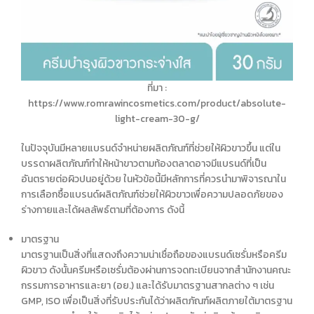
ที่มา :
https://www.romrawincosmetics.com/product/absolute-
light-cream-30-g/
ในปัจจุบันมีหลายแบรนด์จำหน่ายผลิตภัณฑ์ที่ช่วยให้
ผิวขาว
ขึ้น แต่ใน
บรรดาผลิตภัณฑ์
ทำให้หน้าขาว
ตามท้องตลาดอาจมีแบรนด์ที่เป็น
อันตรายต่อผิวปนอยู่ด้วย ในหัวข้อนี้มีหลักการที่ควรนำมาพิจารณาใน
การเลือกซื้อแบรนด์ผลิตภัณฑ์ช่วยให้
ผิวขาว
เพื่อความปลอดภัยของ
ร่างกายและได้ผลลัพธ์ตามที่ต้องการ ดังนี้
มาตรฐาน
มาตรฐานเป็นสิ่งที่แสดงถึงความน่าเชื่อถือของแบรนด์เซรั่มหรือ
ครีม
ผิวขาว
ดังนั้นครีมหรือเซรั่มต้องผ่านการจดทะเบียนจากสำนักงานคณะ
กรรมการอาหารและยา (อย.) และได้รับมาตรฐานสากลต่าง ๆ เช่น
GMP, ISO เพื่อเป็นสิ่งที่รับประกันได้ว่าผลิตภัณฑ์ผลิตภายใต้มาตรฐาน