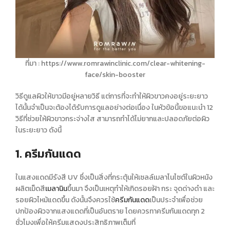
ที่มา : https://www.romrawinclinic.com/clear-whitening-
face/skin-booster
วิธีดูแลผิวให้ขาว
มีอยู่หลายวิธี แต่การที่จะทำให้
ผิวขาว
คงอยู่ระยะยาว
ได้นั้นจำเป็นจะต้องได้รับการดูแลอย่างต่อเนื่อง ในหัวข้อนี้ขอแนะนำ 12
วิธีที่ช่วยให้ผิวขาวกระจ่างใส สามารถทำได้ไม่ยากและปลอดภัยต่อผิว
ในระยะยาว ดังนี้
1. ครีมกันแดด
ในแสงแดดมีรังสี UV ซึ่งเป็นสิ่งที่กระตุ้นให้เซลล์เมลาโนไซต์ในผิวหนัง
ผลิตเม็ดสี
เมลานิน
ขึ้นมา จึงเป็นเหตุทำให้เกิดรอยฝ้า กระ จุดด่างดำ และ
รอยผิวไหม้แดดขึ้น ดังนั้นจึงควรใช้
ครีมกันแดด
เป็นประจำเพื่อช่วย
ปกป้องผิวจากแสงแดดที่เป็นอันตราย โดยควรทาครีมกันแดดทุก 2
ชั่วโมงเพื่อให้ครีมแสดงประสิทธิภาพเต็มที่