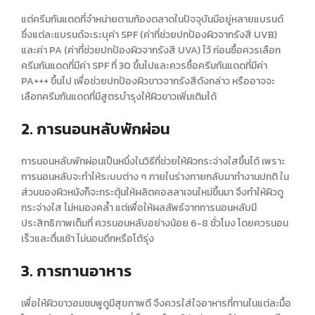
แต่ครีมกันแดดที่จำหน่ายตามท้องตลาดในปัจจุบันมีอยู่หลายแบรนด์
ซึ่งแต่ละแบรนด์จะระบุค่า SPF (ค่าที่ช่วยปกป้องผิวจากรังสี UVB)
และค่า PA (ค่าที่ช่วยปกป้องผิวจากรังสี UVA) ไว้ ก่อนซื้อควรเลือก
ครีมกันแดดที่มีค่า SPF ที่ 30 ขึ้นไปและควรซื้อครีมกันแดดที่มีค่า
PA+++ ขึ้นไป เพื่อช่วยปกป้อง
ผิวขาว
จากรังสีดังกล่าว หรืออาจจะ
เลือกครีมกันแดดที่มีสูตรบำรุงให้
ผิวขาว
เพิ่มเติมได้
2. การนอนหลับพักผ่อน
การนอนหลับพักผ่อนเป็นหนึ่งในวิธีที่ช่วยให้
ผิวกระจ่างใส
ขึ้นได้ เพราะ
การนอนหลับจะทำให้ระบบต่าง ๆ ภายในร่างกายกลับมาทำงานปกติ ใน
ส่วนของผิวหนังก็จะกระตุ้นให้ผลิตคอลลาเจนใหม่ขึ้นมา จึงทำให้ผิวดู
กระจ่างใส ไม่หมองคล้ำ แต่เพื่อให้ผลลัพธ์จากการนอนหลับมี
ประสิทธิภาพเต็มที่ ควรนอนหลับอย่างน้อย 6-8 ชั่วโมง โดยควรนอน
เร็วและตื่นเช้า ไม่นอนดึกหรือโต้รุ่ง
3. การทานอาหาร
เพื่อให้
ผิวขาว
อมชมพูดูมีสุขภาพดี จึงควรใส่ใจอาหารที่ทานในแต่ละมื้อ