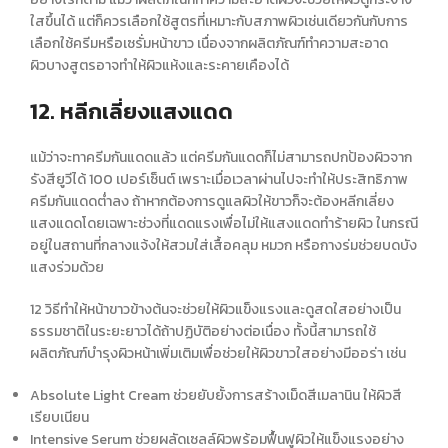
ใสขึ้นได้ แต่ก็ควรเลือกใช้สูตรที่เหมาะกับสภาพผิวเช่นเดียวกันกับการ
เลือกใช้ครีมหรือ
เซรั่มหน้าขาว
เนื่องจากผลิตภัณฑ์ทำความสะอาด
ผิวบางสูตรอาจทำให้ผิวแห้งและระคายเคืองได้
12. หลีกเลี่ยงแสงแดด
แม้ว่าจะทาครีมกันแดดแล้ว แต่ครีมกันแดดก็ไม่สามารถปกป้องผิวจาก
รังสียูวีได้ 100 เปอร์เซ็นต์ เพราะเมื่อเวลาผ่านไปจะทำให้ประสิทธิภาพ
ครีมกันแดดต่ำลง ถ้าหากต้องการ
ดูแลผิวให้ขาว
ก็จะต้องหลีกเลี่ยง
แสงแดดโดยเฉพาะช่วงที่แดดแรงเพื่อไม่ให้แสงแดดทำร้ายผิว ในกรณี
อยู่ในสถานที่กลางแจ้งให้สวมใส่เสื้อคลุม หมวก หรือกางร่มช่วยบดบัง
แสงร่วมด้วย
12
วิธีทำให้หน้าขาว
ข้างต้นจะช่วยให้ผิวแข็งแรงและดูสดใสอย่างเป็น
ธรรมชาติในระยะยาวได้ถ้าปฏิบัติอย่างต่อเนื่อง ทั้งนี้สามารถใช้
ผลิตภัณฑ์บำรุงผิวหน้าเพิ่มเติมเพื่อช่วยให้
ผิวขาว
ใสอย่างมีออร่า เช่น
Absolute Light Cream ช่วยยับยั้งการสร้างเม็ดสีเมลานิน ให้ผิวสี
เรียบเนียน
Intensive Serum ช่วยผลัดเซลล์ผิวพร้อมฟื้นฟูผิวให้แข็งแรงอย่าง