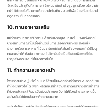
เทศ + แครอท, โยเกิร์ต + น้ำผึ้ง + มะนาว หรือกรณีที่ต้องการลดเวลา
จัดเตรียมวัตถุดิบก็สามารถใช้แผ่นมาส์กสำเร็จรูปสูตร
ผิวขาวใส
มาส์ก
หน้าได้ด้วยเช่นกัน แต่จะต้องมาส์กไม่เกิน 20 นาทีเพื่อป้องกันแผ่นมาส์
กดูดความชื้นออกจากผิว
10. ทานอาหารเสริม
แม้ว่าจะทานอาหารที่มีวิตามินสำหรับผิวอยู่เสมอ แต่ในบางครั้งอาจมี
บางสถานการณ์ที่ไม่เอื้ออำนวยในการเลือกทานอาหาร ส่งผลให้
ร่างกายรับสารอาหารที่เป็นประโยชน์ต่อผิวไม่เพียงพอและทำให้ผิวดู
หมองคล้ำได้ ดังนั้น อาหารเสริมวิตามินจึงเป็น
ตัวช่วยผิวขาว
ที่ช่วย
บำรุงร่างกายและ
ทำให้ผิวขาว
ขึ้นได้
11. ทำความสะอาดหน้า
โฟมล้างหน้า สบู่ หรือโทนเนอร์ล้วนเป็นผลิตภัณฑ์ทำความสะอาดที่ช่วย
ทำให้
หน้าขาวใส
ได้ เพราะผลิตภัณฑ์ทำความสะอาดหน้าบางสูตรนำสาร
ที่ช่วยผลัดเซลล์ผิวมาเป็นส่วนประกอบ จึงทำให้ผิว
หน้าขาว
สะอาดขึ้น
อย่างเห็นได้ชัดหลังจากทำความสะอาด
อย่างไรก็ตาม แม้ว่าผลิตภัณฑ์ทำความสะอาดผิวจะช่วยให้ผิวดูกระจ่าง