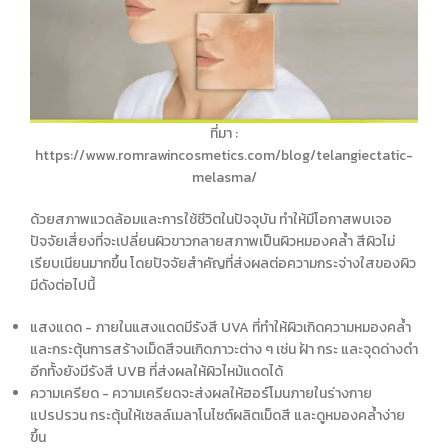
ที่มา :
https://www.romrawincosmetics.com/blog/telangiectatic-
melasma/
ด้วยสภาพแวดล้อมและการใช้ชีวิตในปัจจุบัน ทำให้มีโอกาสพบเจอ
ปัจจัยเสี่ยงที่จะเปลี่ยน
ผิวขาว
กลายสภาพเป็นผิวหมองคล้ำ สีผิวไม่
เรียบเนียนมากขึ้น โดยปัจจัยสำคัญที่ส่งผลต่อความกระจ่างใสของผิว
มีดังต่อไปนี้
แสงแดด - ภายในแสงแดดมีรังสี UVA ที่ทำให้ผิวเกิดความหมองคล้ำ
และกระตุ้นการสร้างเม็ดสีจนเกิดภาวะต่าง ๆ เช่น ฝ้า กระ และจุดด่างดำ
อีกทั้งยังมีรังสี UVB ที่ส่งผลให้ผิวไหม้แดดได้
ความเครียด - ความเครียดจะส่งผลให้ฮอร์โมนภายในร่างกาย
แปรปรวน กระตุ้นให้เซลล์เมลาโนไซต์ผลิตเม็ดสี และดูหมองคล้ำง่าย
ขึ้น