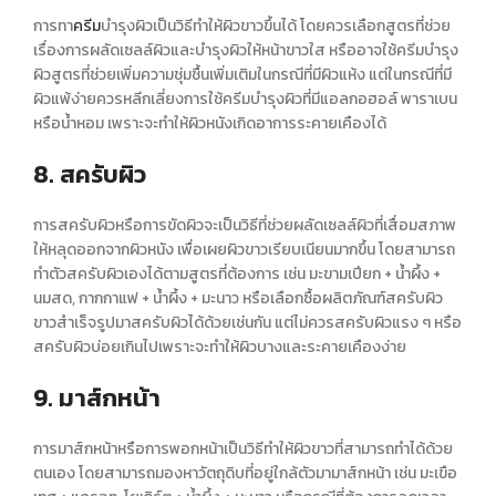
การทา
ครีม
บำรุงผิวเป็น
วิธีทำให้ผิวขาวขึ้น
ได้ โดยควรเลือกสูตรที่ช่วย
เรื่องการผลัดเซลล์ผิวและบำรุงผิวให้
หน้าขาวใส
หรืออาจใช้ครีมบำรุง
ผิวสูตรที่ช่วยเพิ่มความชุ่มชื้นเพิ่มเติมในกรณีที่มีผิวแห้ง แต่ในกรณีที่มี
ผิวแพ้ง่ายควรหลีกเลี่ยงการใช้ครีมบำรุงผิวที่มีแอลกอฮอล์ พาราเบน
หรือน้ำหอม เพราะจะทำให้ผิวหนังเกิดอาการระคายเคืองได้
8. สครับผิว
การสครับผิวหรือการขัดผิวจะเป็นวิธีที่ช่วยผลัดเซลล์ผิวที่เสื่อมสภาพ
ให้หลุดออกจากผิวหนัง เพื่อเผย
ผิวขาว
เรียบเนียนมากขึ้น โดยสามารถ
ทำตัวสครับผิวเองได้ตามสูตรที่ต้องการ เช่น มะขามเปียก + น้ำผึ้ง +
นมสด, กากกาแฟ + น้ำผึ้ง + มะนาว หรือเลือกซื้อผลิตภัณฑ์
สครับผิว
ขาว
สำเร็จรูปมาสครับผิวได้ด้วยเช่นกัน แต่ไม่ควรสครับผิวแรง ๆ หรือ
สครับผิวบ่อยเกินไปเพราะจะทำให้ผิวบางและระคายเคืองง่าย
9. มาส์กหน้า
การมาส์กหน้าหรือการพอกหน้าเป็น
วิธีทำให้ผิวขาว
ที่สามารถทำได้ด้วย
ตนเอง โดยสามารถมองหาวัตถุดิบที่อยู่ใกล้ตัวมามาส์กหน้า เช่น มะเขือ