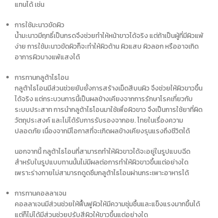
แทนได้ เช่น
การใช้มะนาวขัดผิว
น้ำมะนาวมีฤทธิ์เป็นกรดจึงช่วยทำให้
หน้าขาว
ได้จริง แต่ถ้าเป็นผู้ที่มีผิวแพ้
ง่าย การใช้มะนาวขัดผิวก็จะทำให้ผิวด้าน ผิวแสบ ผิวลอก หรืออาจเกิด
อาการผิวบางแพ้แสงได้
การทานกลูต้าไธโอน
กลูต้าไธโอนมีส่วนช่วยยับยั้งการสร้างเม็ดสีบนผิว จึงช่วยให้
ผิวขาว
ขึ้น
ได้จริง แต่กระบวนการนี้เป็นผลข้างเคียงจากการรักษาโรคเกี่ยวกับ
ระบบประสาท การนำกลูต้าไธโอนมาใช้เพื่อผิวขาว จึงเป็นการใช้ยาที่ผิด
วัตถุประสงค์ และไม่ได้รับการรับรองจากอย. ไทยในเรื่องความ
ปลอดภัย เนื่องจากมีโอกาสที่จะเกิดผลข้างเคียงรุนแรงถึงชีวิตได้
นอกจากนี้ กลูต้าไธโอนที่สามารถทำให้ผิวขาวได้จะอยู่ในรูปแบบฉีด
สำหรับในรูปแบบทานนั้นไม่มีผลต่อการทำให้ผิวขาวขึ้นแต่อย่างใด
เพราะร่างกายไม่สามารถดูดซึมกลูต้าไธโอนผ่านกระเพาะอาหารได้
การทานคอลลาเจน
คอลลาเจนมีส่วนช่วยให้ฟื้นฟูผิวให้มีความชุ่มชื้นและแข็งแรงมากขึ้นได้
แต่ก็ไม่ได้มีส่วนช่วยปรับสีผิวให้ขาวขึ้นแต่อย่างใด