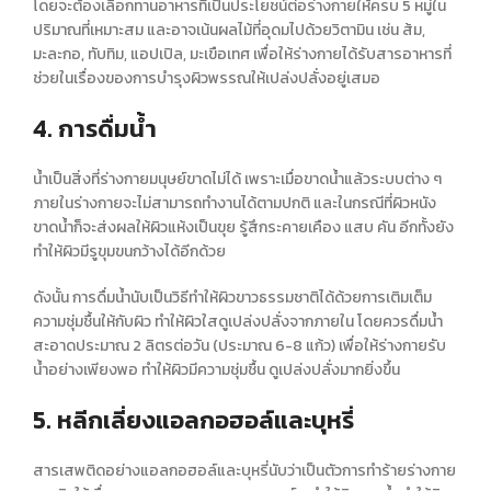
โดยจะต้องเลือกทานอาหารที่เป็นประโยชน์ต่อร่างกายให้ครบ 5 หมู่ใน
ปริมาณที่เหมาะสม และอาจเน้นผลไม้ที่อุดมไปด้วยวิตามิน เช่น ส้ม,
มะละกอ, ทับทิม, แอปเปิล, มะเขือเทศ เพื่อให้ร่างกายได้รับสารอาหารที่
ช่วยในเรื่องของการบำรุงผิวพรรณให้เปล่งปลั่งอยู่เสมอ
4. การดื่มน้ำ
น้ำเป็นสิ่งที่ร่างกายมนุษย์ขาดไม่ได้ เพราะเมื่อขาดน้ำแล้วระบบต่าง ๆ
ภายในร่างกายจะไม่สามารถทำงานได้ตามปกติ และในกรณีที่ผิวหนัง
ขาดน้ำก็จะส่งผลให้ผิวแห้งเป็นขุย รู้สึกระคายเคือง แสบ คัน อีกทั้งยัง
ทำให้ผิวมีรูขุมขนกว้างได้อีกด้วย
ดังนั้น การดื่มน้ำนับเป็น
วิธีทำให้ผิวขาวธรรมชาติ
ได้ด้วยการเติมเต็ม
ความชุ่มชื้นให้กับผิว
ทำให้ผิวใส
ดูเปล่งปลั่งจากภายใน โดยควรดื่มน้ำ
สะอาดประมาณ 2 ลิตรต่อวัน (ประมาณ 6-8 แก้ว) เพื่อให้ร่างกายรับ
น้ำอย่างเพียงพอ ทำให้ผิวมีความชุ่มชื้น ดูเปล่งปลั่งมากยิ่งขึ้น
5. หลีกเลี่ยงแอลกอฮอล์และบุหรี่
สารเสพติดอย่างแอลกอฮอล์และบุหรี่นับว่าเป็นตัวการทำร้ายร่างกาย