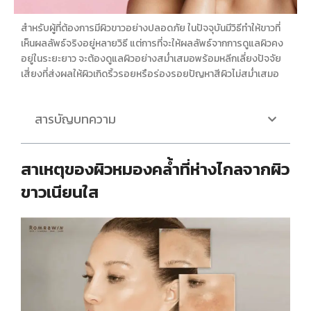
สำหรับผู้ที่ต้องการมี
ผิวขาว
อย่างปลอดภัย ในปัจจุบันมี
วิธีทำให้ขาว
ที่
เห็นผลลัพธ์จริงอยู่หลายวิธี แต่การที่จะให้ผลลัพธ์จากการดูแลผิวคง
อยู่ในระยะยาว จะต้องดูแลผิวอย่างสม่ำเสมอพร้อมหลีกเลี่ยงปัจจัย
เสี่ยงที่ส่งผลให้ผิวเกิดริ้วรอยหรือร่องรอยปัญหาสีผิวไม่สม่ำเสมอ
สารบัญบทความ
สาเหตุของผิวหมองคล้ำที่ห่างไกลจากผิว
ขาวเนียนใส