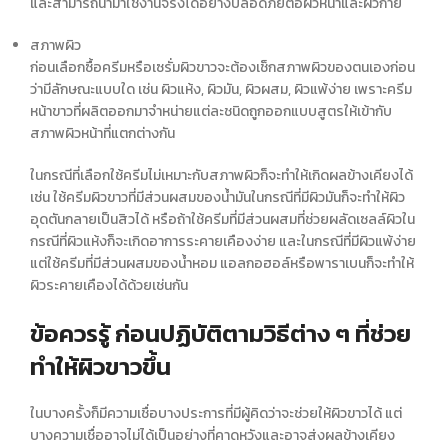
และสามารถนำมาใช้งานจริงได้อย่างปลอดภัยต่อผิวหน้าและผิวกาย
สภาพผิว
ก่อนเลือกซื้อครีมหรือ
เซรั่มผิวขาว
จะต้องเช็กสภาพผิวของตนเองก่อน
ว่ามีลักษณะแบบใด เช่น ผิวแห้ง, ผิวมัน, ผิวผสม, ผิวแพ้ง่าย เพราะ
ครีม
หน้าขาว
ที่ผลิตออกมาจำหน่ายแต่ละชนิดถูกออกแบบสูตรให้เข้ากับ
สภาพผิวหน้าที่แตกต่างกัน
ในกรณีที่เลือกใช้ครีมไม่เหมาะกับสภาพผิวก็จะทำให้เกิดผลข้างเคียงได้
เช่น ใช้
ครีมผิวขาว
ที่มีส่วนผสมของน้ำมันในกรณีที่มีผิวมันก็จะทำให้ผิว
อุดตันกลายเป็นสิวได้ หรือถ้าใช้ครีมที่มีส่วนผสมที่ช่วยผลัดเซลล์ผิวใน
กรณีที่ผิวแห้งก็จะเกิดอาการระคายเคืองง่าย และในกรณีที่มีผิวแพ้ง่าย
แต่ใช้ครีมที่มีส่วนผสมของน้ำหอม แอลกอฮอล์หรือพาราเบนก็จะทำให้
ผิวระคายเคืองได้ด้วยเช่นกัน
ข้อควรรู้ ก่อนปฏิบัติตามวิธีต่าง ๆ ที่ช่วย
ทำให้ผิวขาวขึ้น
ในบางครั้งก็มีความเชื่อบางประการที่มีผู้คิดว่าจะช่วยให้
ผิวขาว
ได้ แต่
บางความเชื่ออาจไม่ได้เป็นอย่างที่คาดหวังและอาจส่งผลข้างเคียง