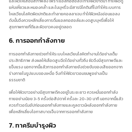
และผิวให้เสื่อมสภาพลง เพราะแอลกอฮอล์จะทำให้ผิวขาดน้ำ ทำให้ผิวดู
แห้งเหี่ยวและหมองคล้ำ และในบุหรี่จะมีสารนิโคตินที่ไปทำให้ระบบการ
ไหลเวียนโลหิตผิดปกติและทำลายคอลลาเจน ทำให้ผิวหนังอ่อนแอลง
ดังนั้นจึงควรหลีกเลี่ยงการดื่มแอลกอฮอล์และงดสูบบุหรี่เพื่อให้
สุขภาพกายที่ดีและ
ผิวขาว
คงอยู่ตลอด
6. การออกกำลังกาย
การออกกำลังกายช่วยทำให้ระบบไหลเวียนโลหิตทำงานได้อย่างเต็ม
ประสิทธิภาพ ส่งผลให้เลือดสูบฉีดได้อย่างทั่วถึง ผิวจึงมีสุขภาพดีและ
แข็งแรง นอกจากนี้แล้วการออกกำลังกายยังช่วยขับของเสียออกจาก
ร่างกายในรูปแบบของเหงื่อ จึงทำให้
ผิวขาวอมชมพู
อย่างเป็น
ธรรมชาติ
เพื่อให้
ผิวขาว
อย่างมีสุขภาพดีคงอยู่ในระยะยาว ควรหมั่นออกกำลัง
กายอย่างน้อย 3-5 ครั้งต่อสัปดาห์ ครั้งละ 20-30 นาที นอกจากนี้แล้ว
ควรทำวอร์มอัปก่อนออกกำลังกายและคูลดาวน์หลังออกกำลังกาย
เพื่อหลีกเลี่ยงโอกาสบาดเจ็บจากการออกกำลังกาย
7. ทาครีมบำรุงผิว