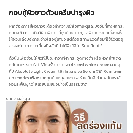
กอบกู้ผิวขาวด้วยครีมบำรุงผิว
หากต้องการมี
ผิวขาว
จะต้องทำความเข้าใจสาเหตุและปัจจัยที่ส่งผลกระ
ทบต่อผิว ทราบถึง
วิธีทำผิวขาว
ที่ถูกต้อง และดูแลผิวอย่างต่อเนื่องเพื่อ
ให้ผิวเปล่งปลั่งกระจ่างใสอยู่เสมอ แต่ด้วยสภาพแวดล้อมที่ใช้ชีวิตอยู่
อาจจะไม่สามารถเลี่ยงปัจจัยที่ทำให้ผิวมีสีไม่เรียบเนียนได้
ดังนั้น เพื่อช่วยให้ผิวที่มีปัญหาจากฝ้า กระ จุดด่างดำ หรือผิวคล้ำแดด
กลับมากระจ่างใสได้อีกครั้ง สามารถใช้ Sensi White Cream ควบคู่
กับ Absolute Light Cream และ Intensive Serum จาก Romrawin
Cosmetics เพื่อช่วยหยุดต้นเหตุของการสร้างเม็ดสี ช่วยผลัดเซลล์
ผิวและฟื้นฟู
ผิวใส
เรียบเนียนอย่างเป็นธรรมชาติ
บทความล่าสุด