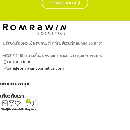
ติดต่อสอบถาม
ปรึกษาเรื่องผิว เพื่อสุขภาพดีได้ที่รมย์รวินท์คลินิกทั้ง 25 สาขา
321/15-16 ถ.นางลิ้นจี่ ช่องนนทรี ยานนาวา กรุงเทพมหานคร
081 863 1896
sale@romrawincosmetics.com
บทความล่าสุด
เกี่ยวกับเรา
0
เมนูด่วน
Shop
Filters
Wishlist
Cart
My account
ติดตามเราได้ที่