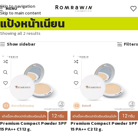
Skip to navigation
MENU
Skip to main content
แป้งหน้าเนียน
Showing all 2 results
Show sidebar
Filters
Premium Compact Powder SPF
Premium Compact Powder SPF
15 PA++ C1 12 g.
15 PA++ C2 12 g.