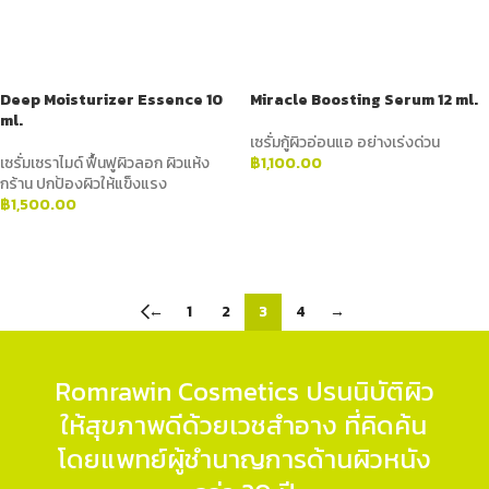
Deep Moisturizer Essence 10
Miracle Boosting Serum 12 ml.
ml.
เซรั่มกู้ผิวอ่อนแอ อย่างเร่งด่วน
เซรั่มเซราไมด์ ฟื้นฟูผิวลอก ผิวแห้ง
฿
1,100.00
กร้าน ปกป้องผิวให้แข็งแรง
ADD TO CART
฿
1,500.00
ADD TO CART
←
1
2
3
4
→
Romrawin Cosmetics ปรนนิบัติผิว
ให้สุขภาพดีด้วยเวชสำอาง ที่คิดค้น
โดยแพทย์ผู้ชำนาญการด้านผิวหนัง