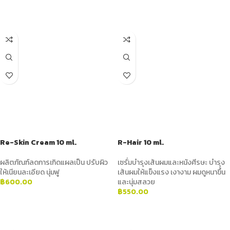
ADD TO CART
ADD TO CART
Re-Skin Cream 10 ml.
R-Hair 10 ml.
ผลิตภัณฑ์ลดการเกิดแผลเป็น ปรับผิว
เซรั่มบำรุงเส้นผมและหนังศีรษะ บำรุง
ให้เนียนละเอียด นุ่มฟู
เส้นผมให้แข็งแรง เงางาม ผมดูหนาขึ้น
฿
600.00
และนุ่มสลวย
฿
550.00
ADD TO CART
ADD TO CART