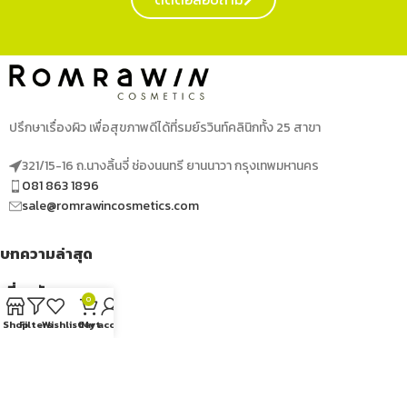
ปรึกษาเรื่องผิว เพื่อสุขภาพดีได้ที่รมย์รวินท์คลินิกทั้ง 25 สาขา
321/15-16 ถ.นางลิ้นจี่ ช่องนนทรี ยานนาวา กรุงเทพมหานคร
081 863 1896
sale@romrawincosmetics.com
บทความล่าสุด
เกี่ยวกับเรา
0
Shop
Filters
Wishlist
Cart
My account
เมนูด่วน
ติดตามเราได้ที่