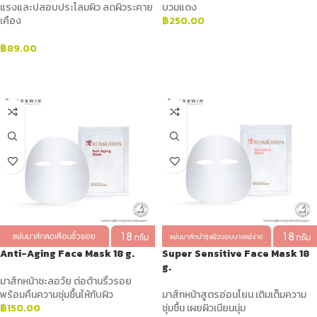
แรงและปลอบประโลมผิว ลดผิวระคาย
บวมแดง
เคือง
฿
250.00
ADD TO CART
฿
89.00
ADD TO CART
Anti-Aging Face Mask 18 g.
Super Sensitive Face Mask 18
g.
มาส์กหน้าชะลอวัย ต่อต้านริ้วรอย
พร้อมคืนความชุ่มชื้นให้กับผิว
มาส์กหน้าสูตรอ่อนโยน เติมเต็มความ
฿
150.00
ชุ่มชื้น เผยผิวเนียนนุ่ม