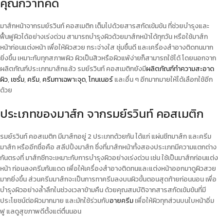
คุณกว่าที่คิด
มาส์กหน้า
จากรมย์รวินท์ คอสเมติก เต็มไปด้วยสารสกัดเข้มข้น ที่ช่วยบำรุงและ
ฟื้นฟูผิวได้อย่างเร่งด่วน สามารถบำรุงผิวด้วย
มาส์กหน้า
ได้
ทุกวัน
หรือใช้
มาส์ก
หน้าก่อนแต่งหน้า
เพื่อให้ผิวสวย กระจ่างใส ชุ่มชื้นดี และเครื่องสำอางติดทนมาก
ยิ่งขึ้น เหมาะกับทุกสภาพผิว ผิวเป็นสิวหรือผิวแพ้ง่ายก็สามารถใช้ได้ โดยนอกจาก
ผลิตภัณฑ์ประเภท
มาส์ก
แล้ว รมย์รวินท์ คอสเมติกยังมี
ผลิตภัณฑ์ทำความสะอาด
ผิว
,
เซรั่ม
,
ครีม
,
ครีมทาเฉพาะจุด
,
โทนเนอร์
และอื่น ๆ อีกมากมายให้ได้เลือกใช้อีก
ด้วย
ประเภทของมาส์ก จากรมย์รวินท์ คอสเมติก
รมย์รวินท์ คอสเมติก มี
มาส์ก
อยู่ 2 ประเภทด้วยกัน ได้แก่ แผ่น
ชีทมาส์ก
และครีม
มาส์ก
หรืออีกชื่อคือ
สลีปปิ้งมาส์ก
ซึ่ง
ที่มาส์กหน้า
ทั้งสองประเภทมีความแตกต่าง
กันตรงที่
มาส์กชีท
จะเหมาะกับการบำรุงผิวอย่างเร่งด่วน เช่น ใช้เป็น
มาส์กก่อนแต่ง
หน้า
ก่อนลงครีมกันแดด เพื่อให้เครื่องสำอางติดทนและแต่งหน้าออกมาดูผิวสวย
มากยิ่งขึ้น ส่วนครีม
มาส์ก
จะเป็นการทาครีมลงบนผิวขั้นตอนสุดท้ายก่อนนอน เพื่อ
บำรุงผิวอย่างล้ำลึกในช่วงเวลาข้ามคืน ด้วยคุณสมบัติจากสารสกัดเข้มข้นที่มี
ประโยชน์ต่อผิวมากมาย และมักใช้ร่วมกับ
อายครีม
เพื่อให้ผิวทุกส่วนบนใบหน้าอิ่ม
ฟู แลดูสุขภาพดีตั้งแต่ตื่นนอน