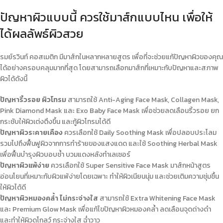
ปัญหาผิวแบบนี้ ควรใช้มาส์กแบบไหน เพื่อให้
ได้ผลลัพธ์ผิวสวย
รมย์รวินท์ คอสเมติก มี
มาส์ก
ในหลากหลายสูตร เพื่อที่จะช่วยแก้ปัญหาผิวของคุณ
ได้อย่างครอบคลุมมากที่สุด โดยสามารถเลือก
มาส์ก
ที่เหมาะกับปัญหาและสภาพ
ผิวได้ดังนี้
ปัญหาริ้วรอย ผิวโทรม
สามารถใช้ Anti-Aging Face Mask, Collagen Mask,
Pink Diamond Mask และ Exo Baby Face Mask เพื่อช่วยลดเลือนริ้วรอย ยก
กระชับให้ผิวเต่งตึงขึ้น และกู้ผิวโทรมได้ดี
ปัญหาผิวระคายเคือง
ควรเลือกใช้ Daily Soothing Mask เพื่อปลอบประโลม
รวมไปถึงฟื้นฟูผิวจากการทำร้ายของแสงแดด และใช้ Soothing Herbal Mask
เพื่อฟื้นบำรุงผิวบอบช้ำ บวมแดงหลังทำเลเซอร์
ปัญหาผิวแพ้ง่าย
ควรเลือกใช้ Super Sensitive Face Mask
มาส์ก
หน้าสูตร
อ่อนโยนที่เหมาะกับผิวแพ้ง่ายโดยเฉพาะ ทำให้ผิวเนียนนุ่ม และช่วยเติมความชุ่มชื้น
ให้ผิวได้ดี
ปัญหาผิวหมองคล้ำ ไม่กระจ่างใส
สามารถใช้ Extra Whitening Face Mask
และ Premium Glow Mask เพื่อแก้ไขปัญหาผิวหมองคล้ำ ลดเลือนจุดด่างดำ
และทำให้ผิวดูโกลว์ กระจ่างใส ฉ่ำวาว