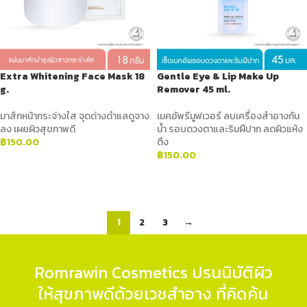
Extra Whitening Face Mask 18
Gentle Eye & Lip Make Up
g.
Remover 45 ml.
มาส์กหน้ากระจ่างใส จุดด่างดำแลดูจาง
เมคอัพรีมูฟเวอร์ ลบเครื่องสำอางกัน
ลง เผยผิวสุขภาพดี
น้ำ รอบดวงตาและริมฝีปาก ลดผิวแห้ง
฿
150.00
ตึง
฿
150.00
ADD TO CART
ADD TO CART
1
2
3
→
Romrawin Cosmetics ปรนนิบัติผิว
ให้สุขภาพดีด้วยเวชสำอาง ที่คิดค้น