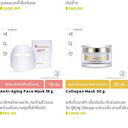
จุดหมองคล้ำถึงต้นตอ
เดิมซ้ำๆ
฿
1,200.00
฿
280.00
ADD TO CART
ADD TO CART
Anti-Aging Face Mask 18 g.
Collagen Mask 30 g.
มาส์กหน้าชะลอวัย ต่อต้านริ้วรอย
สลีปปิ้งมาส์ก เนื้อเข้มข้น ตัวช่วยชะลอ
พร้อมคืนความชุ่มชื้นให้กับผิว
วัย กู้ผิวฟู เนียนนุ่ม เปล่งปลั่ง ยามค่ำคืน
฿
150.00
฿
1,000.00
ADD TO CART
ADD TO CART