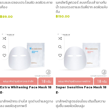
แรงและปลอบประโลมผิว ลดผิวระคาย
เมคอัพรีมูฟเวอร์ ลบเครื่องสำอางกัน
เคือง
น้ำ รอบดวงตาและริมฝีปาก ลดผิวแห้ง
ตึง
฿
150.00
฿
89.00
ADD TO CART
ADD TO CART
Extra Whitening Face Mask 18
Super Sensitive Face Mask 18
g.
g.
มาส์กหน้ากระจ่างใส จุดด่างดำแลดูจาง
มาส์กหน้าสูตรอ่อนโยน เติมเต็มความ
ลง เผยผิวสุขภาพดี
ชุ่มชื้น เผยผิวเนียนนุ่ม