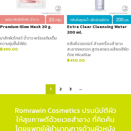
Premium Glow Mask 20 g.
Extra Clear Cleansing Water
200 ml.
มาส์กผิวโกลว์ ฉ่ำวาว พร้อมเติมเต็ม
ความชุ่มชื้นให้ผิว
คลีนซิ่งวอเตอร์ ล้างเครื่องสำอาง
฿
390.00
สะอาดหมดจด สูตรลดแรงเสียดสีผิว
ด้วย Micelllar
ADD TO CART
฿
450.00
ADD TO CART
1
2
3
→
Romrawin Cosmetics ปรนนิบัติผิว
ให้สุขภาพดีด้วยเวชสำอาง ที่คิดค้น
โดยแพทย์ผู้ชำนาญการด้านผิวหนัง